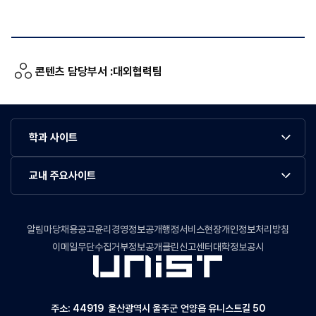
콘텐츠 담당부서 :
대외협력팀
학과 사이트
교내 주요사이트
알림마당
채용공고
윤리경영정보공개
행정서비스현장
개인정보처리방침
이메일무단수집거부
정보공개
클린신고센터
대학정보공시
주소: 44919 울산광역시 울주군 언양읍 유니스트길 50