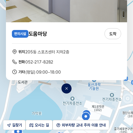
도움마당
도착
편의시설
위치
205동 스포츠센터 지하2층
전화
052-217-8282
기타
(평일) 09:00~18:00
길찾기
오시는 길
외부차량 교내 주차 이용 안내